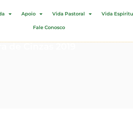
da
Apoio
Vida Pastoral
Vida Espiritu
Fale Conosco
a de Cinzas 2019