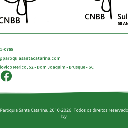
51-0765
@paroquiasantacatarina.com
ovico Merico, 52 - Dom Joaquim - Brusque - SC
Paróquia Santa Catarina. 2010-2026. Todos os direitos reservado
by