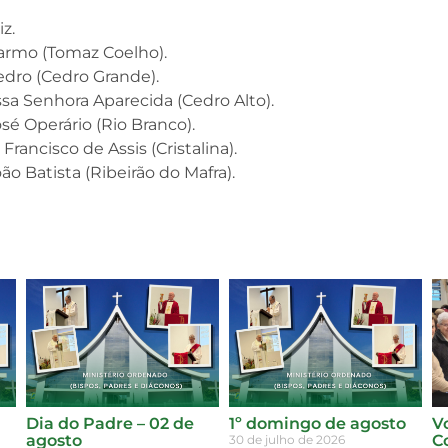
.
z.
Carmo (Tomaz Coelho).
Pedro (Cedro Grande).
sa Senhora Aparecida (Cedro Alto).
osé Operário (Rio Branco).
rancisco de Assis (Cristalina).
ão Batista (Ribeirão do Mafra).
Dia do Padre – 02 de
1º domingo de agosto
V
agosto
C
30 de julho de 2026