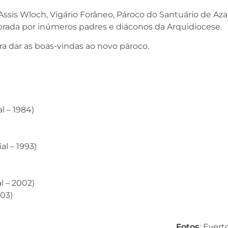
e Assis Wloch, Vigário Forâneo, Pároco do Santuário de A
brada por inúmeros padres e diáconos da Arquidiocese.
a dar as boas-vindas ao novo pároco.
l – 1984)
al – 1993)
l – 2002)
003)
Fotos
: Ever