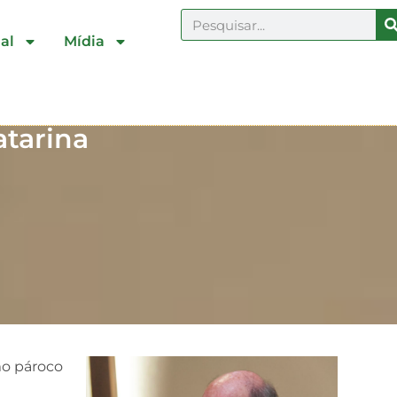
al
Mídia
atarina
mo pároco