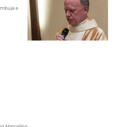
zambuja e
ton Marcelino