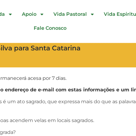
da
Apoio
Vida Pastoral
Vida Espiritu
Fale Conosco
Silva para Santa Catarina
rmanecerá acesa por 7 dias.
endereço de e-mail com estas informações e um lin
as é um ato sagrado, que expressa mais do que as palav
oas acendem velas em locais sagrados.
agrada?