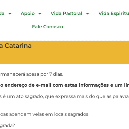
da
Apoio
Vida Pastoral
Vida Espiritu
Fale Conosco
a Catarina
rmanecerá acesa por 7 dias.
endereço de e-mail com estas informações e um lin
as é um ato sagrado, que expressa mais do que as palav
oas acendem velas em locais sagrados.
agrada?