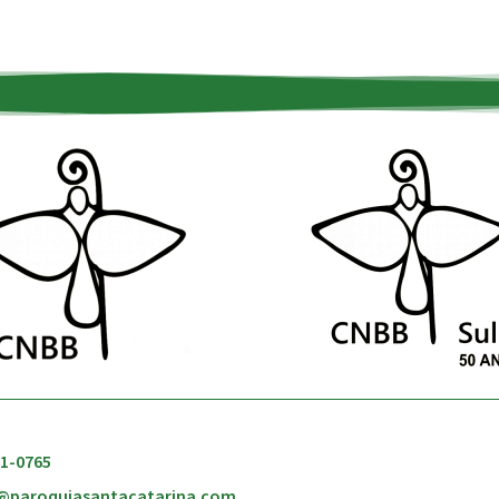
51-0765
@paroquiasantacatarina.com