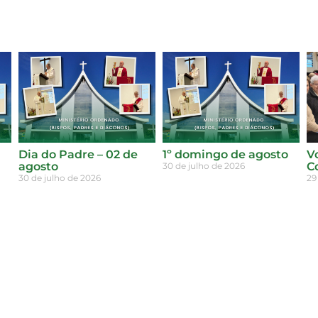
Dia do Padre – 02 de
1º domingo de agosto
V
agosto
C
30 de julho de 2026
30 de julho de 2026
29