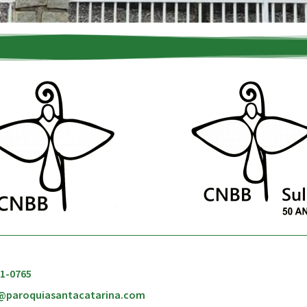
51-0765
@paroquiasantacatarina.com