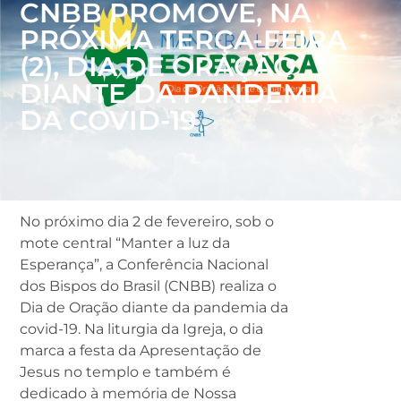
CNBB PROMOVE, NA
PRÓXIMA TERÇA-FEIRA
(2), DIA DE ORAÇÃO
DIANTE DA PANDEMIA
DA COVID-19
No próximo dia 2 de fevereiro, sob o
mote central “Manter a luz da
Esperança”, a Conferência Nacional
dos Bispos do Brasil (CNBB) realiza o
Dia de Oração diante da pandemia da
covid-19. Na liturgia da Igreja, o dia
marca a festa da Apresentação de
Jesus no templo e também é
dedicado à memória de Nossa