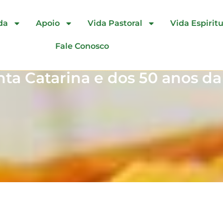
da
Apoio
Vida Pastoral
Vida Espiritu
Fale Conosco
ta Catarina e dos 50 anos da