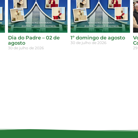
Dia do Padre – 02 de
1º domingo de agosto
V
agosto
C
30 de julho de 2026
30 de julho de 2026
29