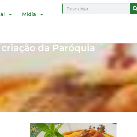
al
Mídia
 criação da Paróquia