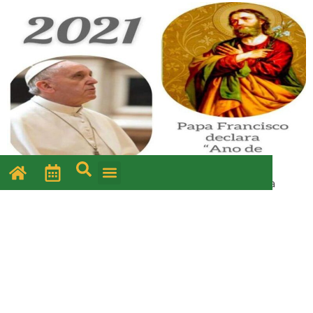
ANO DE SÃO JOSÉ Cardeal Orani João Tempesta
Arcebispo do Rio de Janeiro (RJ) O Papa Francisco –
devoto ardoroso de São José e responsável por incluir
esse grande santo nas Orações Eucarísticas II, III e IV
do Missal Romano, conforme Decreto da
Congregação para o Culto Divino e a Disciplina dos
Sacramentos emitido […]