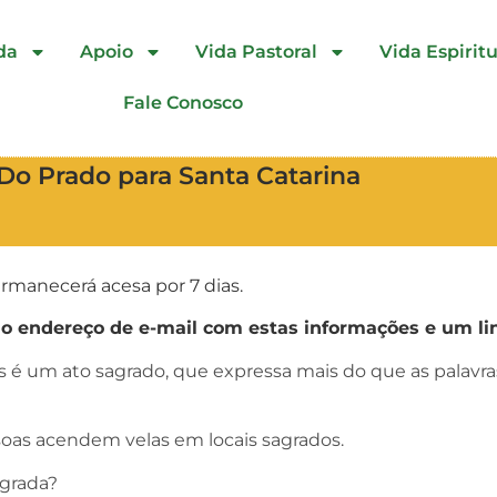
da
Apoio
Vida Pastoral
Vida Espiritu
Fale Conosco
Do Prado para Santa Catarina
rmanecerá acesa por 7 dias.
endereço de e-mail com estas informações e um lin
as é um ato sagrado, que expressa mais do que as palav
oas acendem velas em locais sagrados.
agrada?