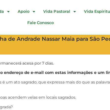
da
Apoio
Vida Pastoral
Vida Espiritu
Fale Conosco
inha de Andrade Nassar Maia para São Pe
rmanecerá acesa por 7 dias.
endereço de e-mail com estas informações e um lin
as é um ato sagrado, que expressa mais do que as palav
oas acendem velas em locais sagrados.
agrada?