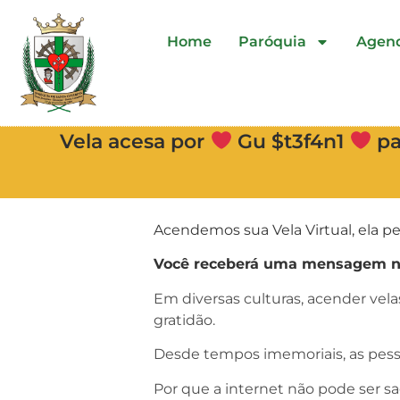
Home
Paróquia
Agen
Vela acesa por
Gu $t3f4n1
pa
Acendemos sua Vela Virtual, ela pe
Você receberá uma mensagem no 
Em diversas culturas, acender vel
gratidão.
Desde tempos imemoriais, as pess
Por que a internet não pode ser s