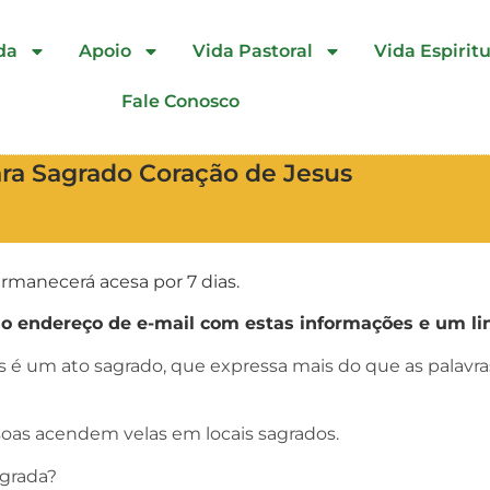
da
Apoio
Vida Pastoral
Vida Espiritu
Fale Conosco
ra Sagrado Coração de Jesus
rmanecerá acesa por 7 dias.
endereço de e-mail com estas informações e um lin
as é um ato sagrado, que expressa mais do que as palav
oas acendem velas em locais sagrados.
agrada?