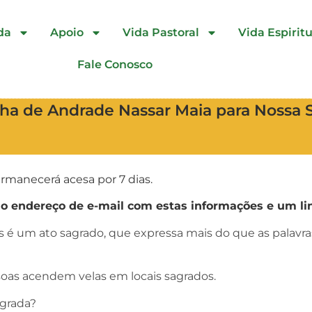
da
Apoio
Vida Pastoral
Vida Espiritu
Fale Conosco
inha de Andrade Nassar Maia para Nossa
rmanecerá acesa por 7 dias.
endereço de e-mail com estas informações e um lin
as é um ato sagrado, que expressa mais do que as palav
oas acendem velas em locais sagrados.
agrada?